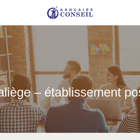
liège – étab­lis­se­ment p